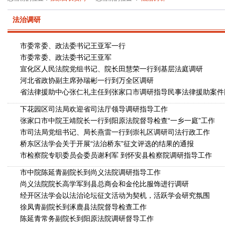
法治调研
市委常委、政法委书记王亚军一行
赴市司法局开展专题调研
市委常委、政法委书记王亚军
到张家口市中级人民法院调研
宣化区人民法院党组书记、院长田慧荣一行到基层法庭调研
河北省政协副主席孙瑞彬一行到万全区调研
省法律援助中心张仁礼主任到张家口市调研指导民事法律援助案件
下花园区司法局欢迎省司法厅领导调研指导工作
张家口市中院王靖院长一行到阳原法院督导检查“一乡一庭”工作
市司法局党组书记、局长燕雷一行到崇礼区调研司法行政工作
桥东区法学会关于开展“法治桥东”征文评选的结果的通报
市检察院专职委员会委员谢利军 到怀安县检察院调研指导工作
市中院陈延青副院长到尚义法院调研指导工作
尚义法院院长高学军到县总商会和金伦比服饰进行调研
经开区法学会以法治论坛征文活动为契机，活跃学会研究氛围
徐凤青副院长到涿鹿县法院督导检查工作
陈延青常务副院长到阳原法院调研督导工作