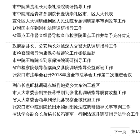
市中院蔺贵组长到崇礼法院调研指导工作
市中院陈延青常务副院长走访崇礼区市、区人大代表
宣化区人大调研组到区人民法院专题调研家事审判改革工作
赵增国主任到崇礼法院调研指导工作
省重点工作督查组督导检查市检察院重点工作并给予充分肯定
政府副县长、公安局长刘旭深入交警大队调研指导工作
市检察院领导为康保公益诉讼工作扬帆鼓劲
市中院王靖院长到康保法院调研指导工作
省市检察院领导莅临尚义县院调研指导公益诉讼工作
张家口市法学会召开2018年度全市法学会工作第二次推进会议
副市长燕旺林调研赤城县炮梁乡大东沟工程区
市人大常委会副主任蒋书刚到张北县调研指导脱贫攻坚工作
省人大常委会领导到张北县视察全域旅游工作
张家口市中院副院长田永祯到阳原法院调研指导民事审判工作
省法学会副会长兼秘书长冯宪军一行到沽源县调研指导法学会工作
第
1
/
下一页