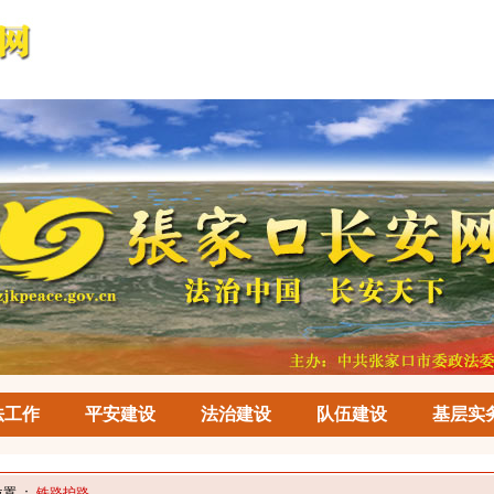
法工作
平安建设
法治建设
队伍建设
基层实
位置 ：
铁路护路